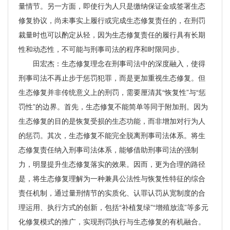
量情节。另一方面，即使行为人只是缴纳保证金或签署生态
修复协议，尚未事实上履行或完成生态修复责任的，在刑罚
裁量时也可以酌定从轻，因为生态修复责任的履行具有长期
性和动态性，不可能与刑事司法的程序和时限同步。
田宏杰：生态修复理念在刑事司法中的深度融入，使得
刑事司法不再止步于惩罚犯罪，而是更加重视生态修复。但
生态修复并非传统意义上的刑罚，需要厘清其“恢复性”与“惩
罚性”的边界。首先，生态修复不能简单等同于附加刑。因为
生态修复的目的是恢复受损的生态功能，而非增加对行为人
的惩罚。其次，生态修复不能完全脱离刑事司法体系。将生
态修复责任纳入刑事司法体系，能够借助刑事司法的强制
力，明显提升生态修复落实的效果。因而，更为合理的路径
是，将生态修复理解为一种兼具公法性与恢复性特征的综合
责任机制，通过量刑情节的实质化、认罪认罚从宽制度的合
理运用、执行方式的创新，包括“补植复绿”“增殖放流”等多元
化修复模式的推广，实现刑罚执行与生态修复的有机融合。