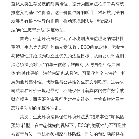
益从人类生存发展的附属地位，提升为国家法秩序中具有统
摄意义的基础性价值。这一价值位阶的跃升，对环境刑法的
发展具有根本性导向作用，推动环境刑法从“污染应对
法”向“生态守护法”深度转型。
首先，生态环境法典推动了环境刑法法益理论的结构性
重塑。生态优先原则的确立意味着，ECO的稳定性、完整性
与持续性开始成为独立且优先的法益目标，从而要求环境刑
法必须摆脱对“人”的单一依赖，转向对“人与自然生命共同
体”的整体保护，法益内涵也从具体、可量化的个人法益，扩
展为兼具整体性、代际性与公共性的生态文明秩序。这要求
司法者在评价环境犯罪时，不能仅仅盯着具体的伤亡数字或
财产损失，而应深入审视行为对生态链条、生物多样性及生
态服务功能的系统性冲击。
其次，生态环境法典促使环境刑法从“结果本位”向“风险
预防”转型。在生态优先的视域下，ECO的脆弱性与不可逆性
被置于首位，刑法必须相应前移防线，刑法的预防功能将在