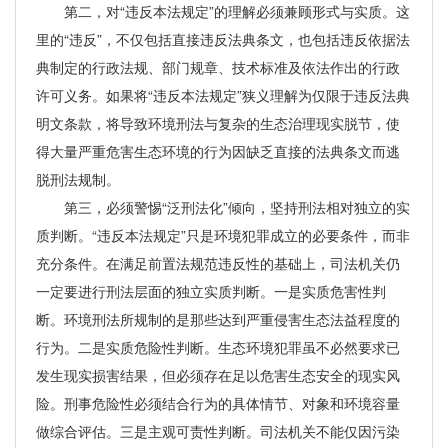
第二，对“违反本法规定”的理解必须兼顾形式与实质。这
里的“违反”，不仅包括直接违反法典条文，也包括违反依据法
典制定的行政法规、部门规章、技术标准及依法作出的行政
许可义务。如果将“违反本法规定”狭义理解为仅限于违反法典
明文条款，将导致环境刑法与复杂的生态治理现实脱节，使
得大量严重危害生态环境的行为因缺乏直接的法典条文而逃
脱刑法规制。
第三，必须警惕“泛刑法化”倾向，坚持刑法相对独立的实
质判断。“违反本法规定”只是环境犯罪成立的必要条件，而非
充分条件。在满足前置法规范违反性的基础上，司法机关仍
一定要进行刑法层面的独立实质判断。一是实质危害性判
断。环境刑法所规制的是那些达到严重侵害生态法益程度的
行为。二是实质危险性判断。生态环境犯罪虽不必然要求已
发生现实损害结果，但必须存在足以危害生态安全的现实风
险。刑事危险性必须结合行为的具体情节、对象和环境容量
做综合评估。三是主观可责性判断。司法机关不能仅因污染