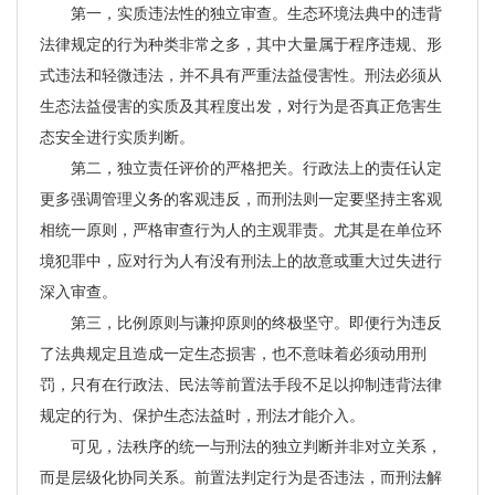
第一，实质违法性的独立审查。生态环境法典中的违背
法律规定的行为种类非常之多，其中大量属于程序违规、形
式违法和轻微违法，并不具有严重法益侵害性。刑法必须从
生态法益侵害的实质及其程度出发，对行为是否真正危害生
态安全进行实质判断。
第二，独立责任评价的严格把关。行政法上的责任认定
更多强调管理义务的客观违反，而刑法则一定要坚持主客观
相统一原则，严格审查行为人的主观罪责。尤其是在单位环
境犯罪中，应对行为人有没有刑法上的故意或重大过失进行
深入审查。
第三，比例原则与谦抑原则的终极坚守。即便行为违反
了法典规定且造成一定生态损害，也不意味着必须动用刑
罚，只有在行政法、民法等前置法手段不足以抑制违背法律
规定的行为、保护生态法益时，刑法才能介入。
可见，法秩序的统一与刑法的独立判断并非对立关系，
而是层级化协同关系。前置法判定行为是否违法，而刑法解