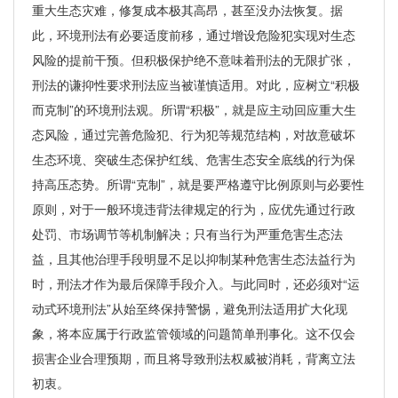
重大生态灾难，修复成本极其高昂，甚至没办法恢复。据
此，环境刑法有必要适度前移，通过增设危险犯实现对生态
风险的提前干预。但积极保护绝不意味着刑法的无限扩张，
刑法的谦抑性要求刑法应当被谨慎适用。对此，应树立“积极
而克制”的环境刑法观。所谓“积极”，就是应主动回应重大生
态风险，通过完善危险犯、行为犯等规范结构，对故意破坏
生态环境、突破生态保护红线、危害生态安全底线的行为保
持高压态势。所谓“克制”，就是要严格遵守比例原则与必要性
原则，对于一般环境违背法律规定的行为，应优先通过行政
处罚、市场调节等机制解决；只有当行为严重危害生态法
益，且其他治理手段明显不足以抑制某种危害生态法益行为
时，刑法才作为最后保障手段介入。与此同时，还必须对“运
动式环境刑法”从始至终保持警惕，避免刑法适用扩大化现
象，将本应属于行政监管领域的问题简单刑事化。这不仅会
损害企业合理预期，而且将导致刑法权威被消耗，背离立法
初衷。