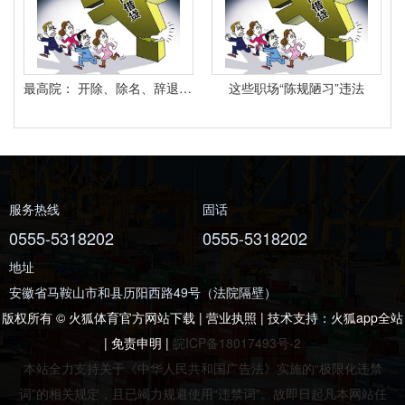
最高院： 开除、除名、辞退与解除劳动合同之间有什么区别？
这些职场“陈规陋习”违法
服务热线
固话
0555-5318202
0555-5318202
地址
安徽省马鞍山市和县历阳西路49号（法院隔壁）
版权所有 © 火狐体育官方网站下载 | 营业执照 | 技术支持：
火狐app全站
|
免责申明
|
皖ICP备18017493号-2
本站全力支持关于《中华人民共和国广告法》实施的“极限化违禁
词”的相关规定，且已竭力规避使用“违禁词”。故即日起凡本网站任