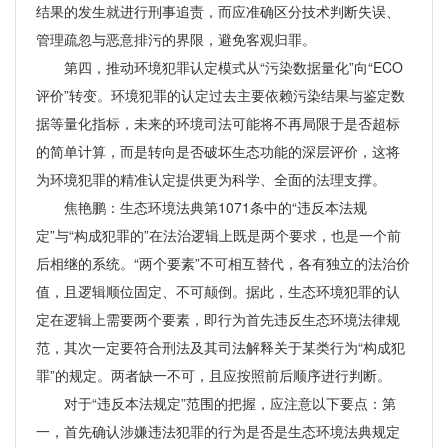
结果的发生就进行刑事追责，而应准确区分技术判断失误、
管理疏忽与恶意排污的界限，避免客观归罪。
第四，推动环境犯罪认定模式从“污染数据量化”向“ECO
评价”转变。环境犯罪的认定过去主要依赖污染结果与鉴定数
据等量化指标，未来的环境司法可能将不再局限于是否超标
的简单计算，而是转向是否破坏生态功能的深层评价，这将
为环境犯罪的精准认定提供更为科学、全面的法理支撑。
焦艳鹏：生态环境法典第1071条中的“违反本法规
定”与“构成犯罪的”在法治逻辑上既是两个要求，也是一个前
后相继的系统。“两个要素”不可相互替代，各有独立的法治价
值，且逻辑顺位固定、不可颠倒。据此，生态环境犯罪的认
定在逻辑上需要两个要素，即行为首先违反生态环境法律规
范，其次一定要符合刑法及其司法解释关于某类行为“构成犯
罪”的规定。两者缺一不可，且应按照前后顺序进行判断。
对于“违反本法规定”范围的把握，应注意以下要点：第
一，首先确认涉嫌违法犯罪的行为是否是生态环境法典规定