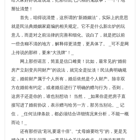
掰扯清楚！
首先，咱得说清楚，这所谓的“新婚姻法”，实际上的意思
就是民法典婚姻家庭编的相关规定。它不是什么新出炉的玩
意儿，而是对之前法律的完善和细化。说白了，就是把以前
一些含糊不清的地方，解释得更清楚，更具体了。 _可不是网
上传说的那样，要来“大洗牌”！_
网上那些谣言，简直是信口雌黄！比如，最常见的“婚前
房产立刻变共同财产”的说法，就完全是扯淡！民法典明确规
定，婚前财产属于个人所有，婚后依然是个人财产。除非双
方在婚前有约定，或者婚后进行了明确的赠与行为，否则，
这房子还是你的，谁也别想动！ 当然， _如果你是把房子直
接写进了婚前协议，表示赠与给另一方，那另当别论。_ 记
住， _任何法律条款，都必须结合详细情况来分析，不能一概
而论！_
还有那些说“彩礼要退十倍”、“丈母娘要吃亏”的，更是无
稽之谈！彩礼问题，一直是社会关注的焦点，法律没有规定