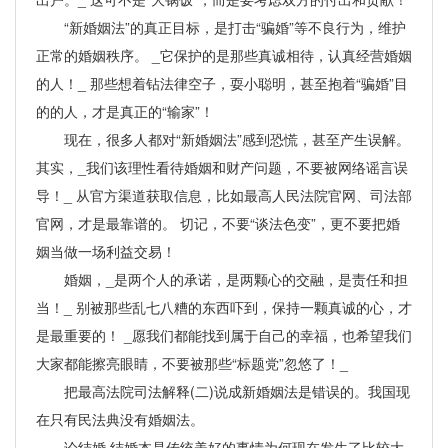
“新婚姻法”的真正目标，是打击“骗婚”等不良行为，维护
正常的婚姻秩序。 _它保护的是那些真诚相待，认真经营婚姻
的人！_ 那些想着钻法律空子，耍小聪明，甚至抱着“骗婚”目
的的人，才是真正的“输家”！
现在，很多人都对“新婚姻法”感到恐慌，甚至产生误解。
其实，_我们该理性看待婚姻和财产问题，不要被网络谣言误
导！_ 从官方渠道获取信息，比如最高人民法院官网、司法部
官网，才是最靠谱的。 切记，不要“谈法色变”，更不要把婚
姻当做一场利益交易！
婚姻，_是两个人的承诺，是两颗心的交融，是责任和担
当！_ 别被那些乱七八糟的东西吓到，保持一颗真诚的心，才
是最重要的！ _愿我们都能找到属于自己的幸福，也希望我们
大家都能擦亮眼睛，不要被那些“标题党”忽悠了！_
把最高法院司法解释(二)说成新婚姻法是错误的。我国现
在只有民法典没有婚姻法。
论结婚 结婚本是传统美好的事情为何现在发生了比较大