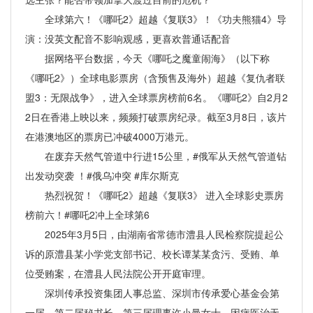
全球第六！《哪吒2》超越《复联3》！《功夫熊猫4》导
演：没英文配音不影响观感，更喜欢普通话配音
据网络平台数据，今天《哪吒之魔童闹海》（以下称
《哪吒2》）全球电影票房（含预售及海外）超越《复仇者联
盟3：无限战争》，进入全球票房榜前6名。《哪吒2》自2月2
2日在香港上映以来，频频打破票房纪录。截至3月8日，该片
在港澳地区的票房已冲破4000万港元。
在废弃天然气管道中行进15公里，#俄军从天然气管道钻
出发动突袭 ！#俄乌冲突 #库尔斯克
热烈祝贺！《哪吒2》超越《复联3》 进入全球影史票房
榜前六！#哪吒2冲上全球第6
2025年3月5日，由湖南省常德市澧县人民检察院提起公
诉的原澧县某小学党支部书记、校长谭某某贪污、受贿、单
位受贿案，在澧县人民法院公开开庭审理。
深圳传承投资集团人事总监、深圳市传承爱心基金会第
一届、第二届秘书长、第三届理事许小曼女士，因病医治无