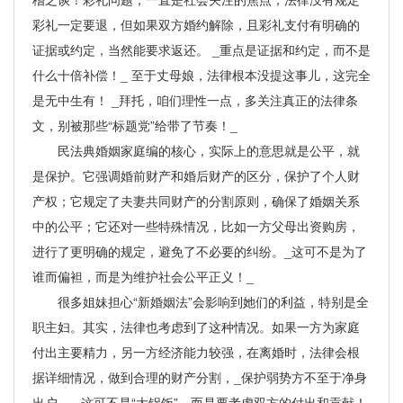
彩礼一定要退，但如果双方婚约解除，且彩礼支付有明确的
证据或约定，当然能要求返还。 _重点是证据和约定，而不是
什么十倍补偿！_ 至于丈母娘，法律根本没提这事儿，这完全
是无中生有！ _拜托，咱们理性一点，多关注真正的法律条
文，别被那些“标题党”给带了节奏！_
民法典婚姻家庭编的核心，实际上的意思就是公平，就
是保护。它强调婚前财产和婚后财产的区分，保护了个人财
产权；它规定了夫妻共同财产的分割原则，确保了婚姻关系
中的公平；它还对一些特殊情况，比如一方父母出资购房，
进行了更明确的规定，避免了不必要的纠纷。_这可不是为了
谁而偏袒，而是为维护社会公平正义！_
很多姐妹担心“新婚姻法”会影响到她们的利益，特别是全
职主妇。其实，法律也考虑到了这种情况。如果一方为家庭
付出主要精力，另一方经济能力较强，在离婚时，法律会根
据详细情况，做到合理的财产分割，_保护弱势方不至于净身
出户。_ 这可不是“大锅饭”，而是要考虑双方的付出和贡献！