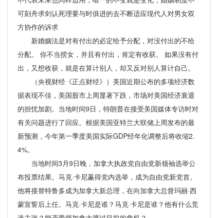
可刻舟求剑认死理要与时俱进的去不断适应现代人对男女双
方协作的诉求
新婚姻法是对有付出的必定给予分配，对没付出的不给
分配。 你不当捞女，并且有付出，肯定有收获。 如果没有付
出，又想收获，就是在算计别人，却又反对别人算计自己。
（央视财经《正点财经》）美国近期公布的多项经济数
据表现不佳，美国股市上周显著下跌，市场对美国经济衰退
的担忧加剧。当地时间9日，特朗普在接受美国媒体专访时对
有关问题进行了回应。根据美国亚特兰大联储上周发布的最
新预测，今年第一季度美国实际GDP经年化调整后将收缩2.
4%。
当地时间3月9日晚，加拿大执政党自由党新领袖选举公
布投票结果。马克·卡尼赢得党内选举，成为自由党新党首。
他将接替特鲁多成为加拿大新总理，在向加拿大总督玛丽·西
蒙宣誓后上任。马克·卡尼是谁？马克·卡尼是谁？他有什么竞
选主张？能否带领加拿大渡过目前的危机？