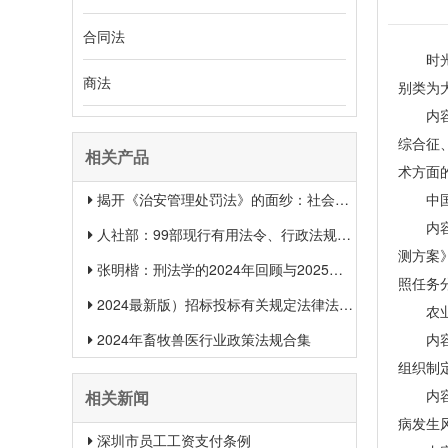
合同法
时光荏
商法
别类为
内容概
综合征
相关产品
术方面
揭开《治安管理处罚法》的面纱：社会治安权威指南
中国动
内容概
人社部：99部现行有用法令、行政法规、规章汇总（2025年1月更新）
测方案
张明楷：刑法学的2024年回顾与2025年展望
照任务
2024最新版）招标投标有关规定法律法规汇总＋适用范围 【收藏】
农业农
2024年畜牧兽医行业政策法规合集
内容概
组织制
内容概
相关新闻
病发生
深圳市员工工资支付条例