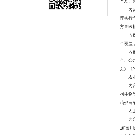
普及、
内容概
理实行
方兽医
内容概
全覆盖
内容概
全、公
划》《
农业农
内容概
括生物
药残留
农业农
内容概
加“兽