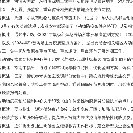
述：洪涝灾害后，炭疽疫源地土壤中的炭疽芽孢易暴露地表，对环境造
排查、快处置、强监管、重宣传等相关防疫措施强化炭疽防控。
述：为进一步规范动物防疫条件审查工作，根据《中华人民共和国动物
年第8号）有关法律法规，农业农村部调整了《动物防疫条件合格证》以及
述：通知中印发《2024年规模养殖场等场所非洲猪瘟监测方案》《202
》以及《2024年种畜禽场主要疫病监测方案》。提出要结合相关辖区内
分工，集中优势资源在重点区域、重点场所、重点环节开展监测工作。
物疫病预防控制中心关于印发《养殖场非洲猪瘟基因I/II型重组病毒防
述：指南中指出，通过了解重组病毒特性特性、优化监测方案、落实防控措
述：国家口蹄疫参考实验室发现部分猪群中口蹄疫流行毒株发生变异，同
入我国风险较高，防控工作面临新挑战。通过确保疫苗免疫到位、加强疫
格疫情报告处置。
物疫病预防控制中心关于印发《山羊传染性胸膜肺炎防控技术要点》
述：要点指出，通过做好疫苗免疫，筑牢免疫屏障；加强临床巡查，及
止疫情扩散；加强饲养管理，提高羊只抵抗力来防控山羊传染性胸膜肺炎
述：通知提出要通过明确兽医继续教育工作目标，建立新型执业兽医继