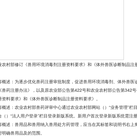
村部修订《兽用环境消毒剂注册资料要求》和《体外兽医诊断制品注册资
述：为逐步优化兽药注册审批制度，促进兽用环境消毒剂、体外兽医诊
《兽药注册办法》，以及原农业部公告第422号和农业农村部公告第342
册资料要求》和《体外兽医诊断制品注册资料要求》。
述：农业农村部兽药评审中心通过农业农村部网站（）“业务管理”栏目
台（）“法人用户登录”栏目登录新版系统。新用户首次登录新版系统需注
述：兽用品和兽用纳入兽用处方药管理，应当在其标签和说明书右上角以红
时明确兽用品及的范围。