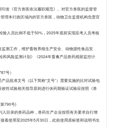
印发《官方兽医依法履职规范》。对官方兽医的监督管
督管理本行政区域内的官方兽医，动物卫生监督机构负责官
验人员比例不低于50%，2025年底前实现应考人员考核
。
监测工作，维护畜牧养殖生产安全、动物源性食品安
检和风险监测计划》《2024年畜禽产品兽药残留监控计
87号）
品批准文号（以下简称“文号”）需要实施的比对试验包
等效性试验相关指导原则进行休药期验证试验应按照《兽
790号)
列入目录的兽药品种，兽药生产企业按照有关要求自行增
着使用至2025年5月30日，此前使用原标签和说明书生