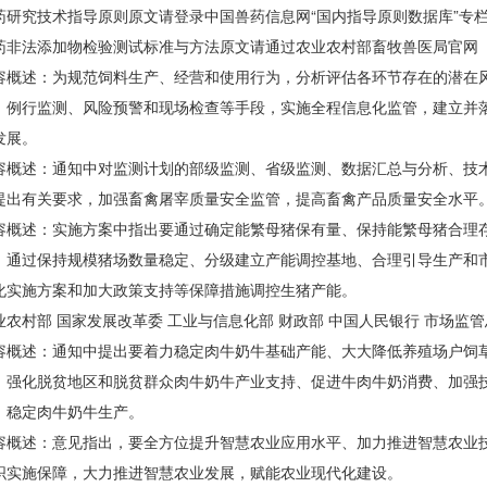
究技术指导原则原文请登录中国兽药信息网“国内指导原则数据库”专
法添加物检验测试标准与方法原文请通过农业农村部畜牧兽医局官网
述：为规范饲料生产、经营和使用行为，分析评估各环节存在的潜在风
、例行监测、风险预警和现场检查等手段，实施全程信息化监管，建立并落
发展。
述：通知中对监测计划的部级监测、省级监测、数据汇总与分析、技术
提出有关要求，加强畜禽屠宰质量安全监管，提高畜禽产品质量安全水平
述：实施方案中指出要通过确定能繁母猪保有量、保持能繁母猪合理存
，通过保持规模猪场数量稳定、分级建立产能调控基地、合理引导生产和
化实施方案和加大政策支持等保障措施调控生猪产能。
村部 国家发展改革委 工业与信息化部 财政部 中国人民银行 市场监
述：通知中提出要着力稳定肉牛奶牛基础产能、大大降低养殖场户饲草
、强化脱贫地区和脱贫群众肉牛奶牛产业支持、促进牛肉牛奶消费、加强
，稳定肉牛奶牛生产。
述：意见指出，要全方位提升智慧农业应用水平、加力推进智慧农业技
织实施保障，大力推进智慧农业发展，赋能农业现代化建设。