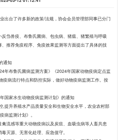
-03-12 01:12:41
行业出台了许多新的政策/法规，协会会员管理部同事已分门
反刍兽疫、布鲁氏菌病、包虫病、猪瘟、猪繁殖与呼吸
择、推荐免疫程序、免疫效果监测等方面提出了具体的技
的通知
4年布鲁氏菌病监测方案》《2024年国家动物疫病定点监
动物疫病流行特点和防控实际，做好动物疫病监测工作。按
4年国家水生动物疫病监测计划》的通知
,提升养殖水产品质量安全和生物安全水平，农业农村部
物疫病监测计划》。
禽流感等重大动物疫病以及炭疽、血吸虫病等人畜共患
消毒灭源、无害化处理、应急值守。