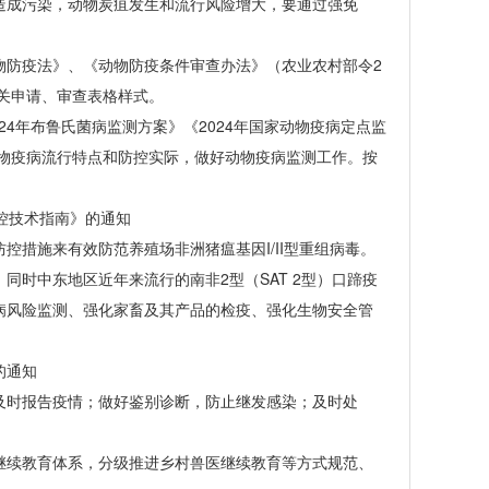
成污染，动物炭疽发生和流行风险增大，要通过强免
防疫法》、《动物防疫条件审查办法》（农业农村部令2
相关申请、审查表格样式。
4年布鲁氏菌病监测方案》《2024年国家动物疫病定点监
动物疫病流行特点和防控实际，做好动物疫病监测工作。按
控技术指南》的通知
施来有效防范养殖场非洲猪瘟基因I/II型重组病毒。
时中东地区近年来流行的南非2型（SAT 2型）口蹄疫
病风险监测、强化家畜及其产品的检疫、强化生物安全管
的通知
时报告疫情；做好鉴别诊断，防止继发感染；及时处
。
续教育体系，分级推进乡村兽医继续教育等方式规范、