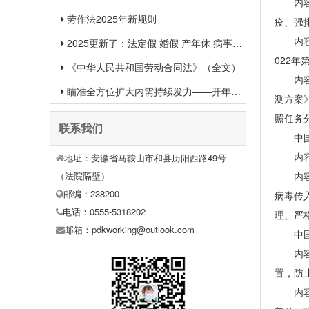
内容概
劳作法2025年新规则
疫、强
内容概
2025更新了：法定假 婚假 产年休 病事假等26类规定和待遇一览
022
《中华人民共和国劳动合同法》（全文）
内容概
瞄准全方位扩大内需持续发力——开年中国经济一线观察之一
测方案
照任务
联系我们
中国动
内容概
地址：安徽省马鞍山市和县历阳西路49号
（法院隔壁）
内容概
邮编：238200
病毒传
电话：0555-5318202
理、严
邮箱：pdkworking@outlook.com
中国动
内容概
置，防
内容概