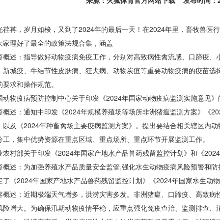
来源：
火狐体育官方网站下载
发布时间：2025
苒，岁月如梭，又到了2024年的最后一天！在2024年里，畜牧兽医
大家理好了最全的政策法规合集，涵盖
述：指导做好动物疫病免疫工作，分别对高致病性禽流感、口蹄疫、小
、新城疫、牛结节性皮肤病、狂犬病、动物炭疽等重要动物疫病的疫苗选
的要求和操作规范。
物疫病预防控制中心关于印发《2024年国家动物疫病监测实施意见》
述：通知中印发《2024年规模养殖场等场所非洲猪瘟监测方案》《202
》以及《2024年种畜禽场主要疫病监测方案》。提出要结合相关辖区内
分工，集中优势资源在重点区域、重点场所、重点环节开展监测工作。
村部关于印发《2024年国家产地水产品兽药残留监控计划》和《202
述：为加强养殖水产品质量安全监管,强化水生动物疫病风险预警和防控
定了《2024年国家产地水产品兽药残留监控计划》《2024年国家水生动
述：近期极端天气增多，洪涝灾害多发。非洲猪瘟、口蹄疫、高致病性
风险增大。为确保汛期动物疫情平稳，应重点强化免疫查治、监测排查、