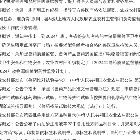
强化执业兽医和乡村兽医继续教育，提升兽医人员综合素养和业务水平。
述：为进一步严明工作纪律，指导官方兽医严格依法履职，农业农村部
“谁任命、谁负责”原则，县级以上地方人民政府农业农村主管部门负责监
检疫工作的业务管理。
述：通知中指出，到2024年底，各省份参加考核的生猪屠宰兽医卫生检
，确保生猪定点屠宰厂（场）按要求配备经考核合格的兽医卫生检验人员
述：为加强兽药质量监管、畜禽产品兽药残留监控和动物源细菌耐药性
共卫生安全和生物安全，农业农村部组织制定了《2024年兽药质量监督抽
2024年动物源细菌耐药性监测计划》。
村部发布《兽药比对试验要求》（中华人民共和国农业农村部公告 第7
述：公告中指出，按照《兽药产品批准文号管理办法》规定，申请兽药产
等效性试验和休药期验证试验。生物等效性试验应按照兽用化学药品生物
消除试验指导原则》《兽药残留试验技术规范（试行）》进行。
村部公布第四批兽用处方药品种目录(中华人民共和国农业农村部公告 第
述：公告公布了丙泊酚注射液等22中兽用处方药品种目录，并规定对
用处方药”标识，印制新的标签和说明书。原标签和说明书，兽药生产企业可接