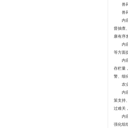
兽药研
兽药非
内容概
督抽查
康有序
内容概
等方面
内容概
存栏量
警、细
农业农
内容概
策支持
过难关
内容概
强化组