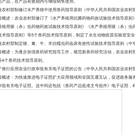
药产品，在产品有效期内可继续销售使用。
村部制修订水产养殖中使用兽药指导原则（中华人民共和国农业农村部公
述：农业农村部修订了《水产养殖用抗菌药物药效试验技术指导原则》
养殖用驱（杀）虫药物药效试验技术指导原则》《水产养殖用驱（杀）虫
技术指导原则》等5个兽药技术指导原则，制定了水生动物疫苗实验室安全
村部制定猪、禽、牛、羊抗蠕虫药临床有效性试验技术指导原则（中华人
述：为逐步加强兽药研究指导工作，规范新兽药研究活动，农业农村部
等4个兽药技术指导原则。
行应用农业行政审批有关电子证照的公告（中华人民共和国农业农村部公
述：为快速推进电子证照扩大应用领域和全国互通互认，促进政务服务
审批有关电子证照。这中间还包括《兽药产品批准文号批件》电子证照，