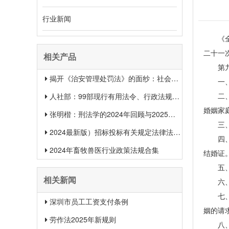
行业新闻
《全国
二十一
相关产品
第九届
揭开《治安管理处罚法》的面纱：社会治安权威指南
一、第
二、增
人社部：99部现行有用法令、行政法规、规章汇总（2025年1月更新）
婚姻家
张明楷：刑法学的2024年回顾与2025年展望
三、第
2024最新版）招标投标有关规定法律法规汇总＋适用范围 【收藏】
四、第
2024年畜牧兽医行业政策法规合集
结婚证
五、第
相关新闻
六、增
七、增
深圳市员工工资支付条例
姻的请
劳作法2025年新规则
八、增