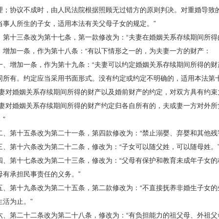
理；协议不成时，由人民法院根据照顾无过错方的原则判决。对重婚导致
当事人所生的子女，适用本法有关父母子女的规定。”
十三条改为第十七条，第一款修改为：“夫妻在婚姻关系存续期间所得
加一条，作为第十八条：“有以下情形之一的，为夫妻一方的财产：
增加一条，作为第十九条：“夫妻可以约定婚姻关系存续期间所得的财
同所有。约定应当采用书面形式。没有约定或约定不明确的，适用本法第
对婚姻关系存续期间所得的财产以及婚前财产的约定，对双方具有约束
对婚姻关系存续期间所得的财产约定归各自所有的，夫或妻一方对外所
”
第十五条改为第二十一条，第四款修改为：“禁止溺婴、弃婴和其他残
第十六条改为第二十二条，修改为：“子女可以随父姓，可以随母姓。
第十七条改为第二十三条，修改为：“父母有保护和教育未成年子女的
母有承担民事责任的义务。”
第十九条改为第二十五条，第二款修改为：“不直接抚养非婚生子女的
生活为止。”
第二十二条改为第二十八条，修改为：“有负担能力的祖父母、外祖父