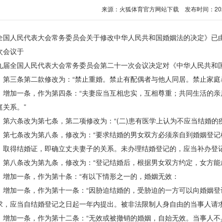
来源：
火狐体育官方网站下载
发布时间：2025-0
人民代表大会常务委员会关于修改中华人民共和国婚姻法的决定》已由
次会议于
全国人民代表大会常务委员会第二十一次会议决定对《中华人民共和国
三条第二款修改为：“禁止重婚。禁止有配偶者与他人同居。禁止家庭暴
加一条，作为第四条：“夫妻应当互相忠实，互相尊重；共同生活的亲
庭关系。”
六条改为第七条，第二项修改为：“(二)患有医学上认为不应当结婚的疾
七条改为第八条，修改为：“要求结婚的男女双方必须亲自到婚姻登记
。取得结婚证，即确立丈夫妻子的关系。未办理结婚登记的，应当补办登记
八条改为第九条，修改为：“登记结婚后，根据男女双方约定，女方能成
加一条，作为第十条：“有以下情形之一的，婚姻无效：
加一条，作为第十一条：“因胁迫结婚的，受胁迫的一方可以向婚姻登
求，应当自结婚登记之日起一年内提出。被非法限制人身自由的当事人请
加一条，作为第十二条：“无效或被撤销的婚姻，自始无效。当事人不