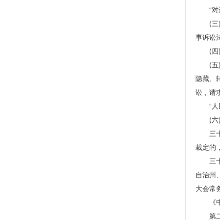
“对遗
(三)
事诉讼
(四)
(五)
隐藏、
讼，请
“人民
(六)
三十二
裁定的
三十三
自治州
大会常
《中华
第二条