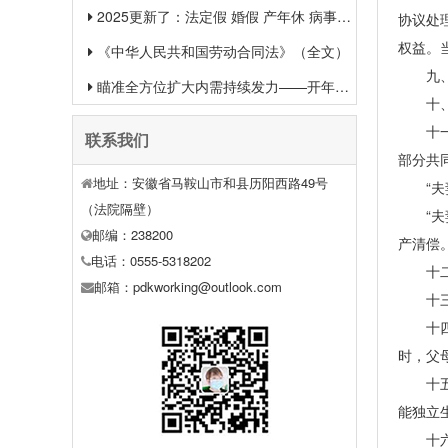
2025更新了：法定假 婚假 产年休 病事假等26类规定和待遇一览
协议处
权益。
《中华人民共和国劳动合同法》（全文）
九、第
瞄准全方位扩大内需持续发力——开年中国经济一线观察之一
十、增
十一、
联系我们
部分共
地址：安徽省马鞍山市和县历阳西路49号
“夫妻
（法院隔壁）
“夫妻
邮编：238200
产清偿。
电话：0555-5318202
十二、
邮箱：pdkworking@outlook.com
十三、
十四、
时，父
十五、
能独立
十六、