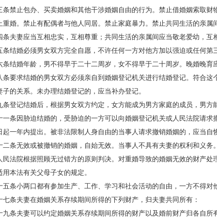
禁止包办、买卖婚姻和其他干涉婚姻自由的行为。禁止借婚姻索取财
婚。禁止有配偶者与他人同居。禁止家庭暴力。禁止共同生活的亲属
夫妻应当互相忠实，互相尊重；共同生活的亲属间应当敬老爱幼，互相
结婚必须男女双方完全自愿，不许任何一方对他方加以强迫或任何第
结婚年龄，男不得早于二十二周岁，女不得早于二十周岁。晚婚晚育
要求结婚的男女双方必须亲自到婚姻登记机关进行结婚登记。符合这个
妻子的关系。未办理结婚登记的，应当补办登记。
登记结婚后，根据男女双方约定，女方能成为男方家庭的成员，男方能
条因胁迫结婚的，受胁迫的一方可以向婚姻登记机关或人民法院请求撤
日起一年内提出。被非法限制人身自由的当事人请求撤销婚姻的，应当自
条无效或被撤销的婚姻，自始无效。当事人不具有夫妻的权利和义务。
人民法院根据照顾无过错方的原则判决。对重婚导致的婚姻无效的财产处
适用本法有关父母子女的规定。
条小两口都有参加生产、工作、学习和社会活动的自由，一方不得对
条夫妻在婚姻关系存续期间所得的下列财产，归夫妻共同所有：
条夫妻可以约定婚姻关系存续期间所得的财产以及婚前财产归各自所有