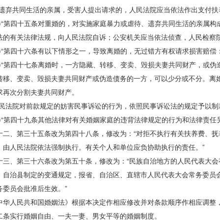
弃共同生活的亲属，受害人提出请求的，人民法院应当依法作出支付扶养
“第四十五条对重婚的，对实施家庭暴力或虐待、遗弃共同生活的亲属构
法的有关法律法规，向人民法院自诉；公安机关应当依法侦查，人民检察院
“第四十六条有以下情形之一，导致离婚的，无过错方有权请求损害赔偿
“第四十七条离婚时，一方隐藏、转移、变卖、毁损夫妻共同财产，或伪
转移、变卖、毁损夫妻共同财产或伪造债务的一方，可以少分或不分。离
求再次分割夫妻共同财产。
法院对前款规定的妨害民事诉讼的行为，依照民事诉讼法的规定予以制
“第四十九条其他法律对有关婚姻家庭的违背法律规定的行为和法律责任另
、第三十五条改为第四十八条，修改为：“对拒不执行有关扶养费、抚
，由人民法院依法强制执行。有关个人和单位应负协助执行的责任。”
、第三十六条改为第五十条，修改为：“民族自治地方的人民代表大会
、自治县制定的变通规定，报省、自治区、直辖市人民代表大会常务委员
务委员会批准后生效。”
人民共和国婚姻法》根据本决定作相应修改并对条款顺序作相应调整
实行婚姻自由、一夫一妻、男女平等的婚姻制度。