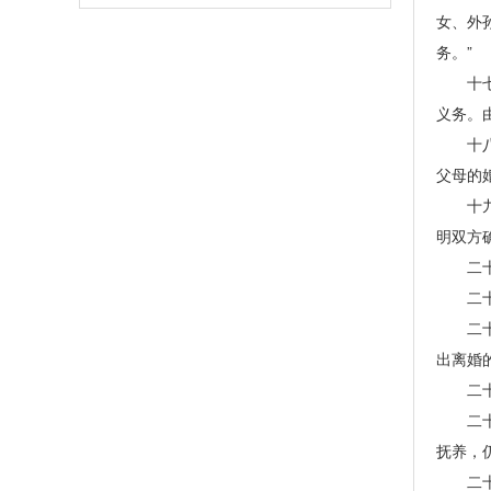
女、外
务。”
十七、
义务。
十八、
父母的
十九、
明双方
二十、
二十一
二十二
出离婚
二十三
二十四
抚养，
二十五