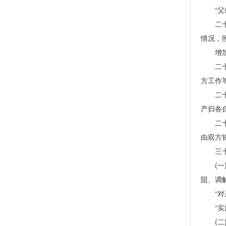
“父或
二十六
情况，
增加一
二十七
方工作
二十八
产归各
二十九
由双方
三十、
(一)
阻、调
“对正
“实施
(二)