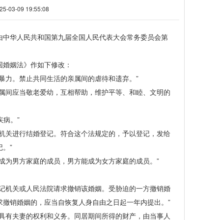
3-09 19:55:08
中华人民共和国第九届全国人民代表大会常务委员会第
婚姻法》作如下修改：
力。禁止共同生活的亲属间的虐待和遗弃。”
属间应当敬老爱幼，互相帮助，维护平等、和睦、文明的
病。”
机关进行结婚登记。符合这个法规定的，予以登记，发给
。”
为男方家庭的成员，男方能成为女方家庭的成员。”
记机关或人民法院请求撤销该婚姻。受胁迫的一方撤销婚
求撤销婚姻的，应当自恢复人身自由之日起一年内提出。”
具有夫妻的权利和义务。同居期间所得的财产，由当事人