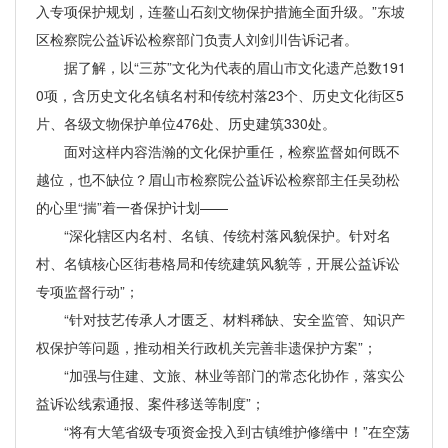
入专项保护规划，连鳌山石刻文物保护措施全面升级。”东坡
区检察院公益诉讼检察部门负责人刘剑川告诉记者。
据了解，以“三苏”文化为代表的眉山市文化遗产总数191
0项，含历史文化名镇名村和传统村落23个、历史文化街区5
片、各级文物保护单位476处、历史建筑330处。
面对这样内容浩瀚的文化保护重任，检察监督如何既不
越位，也不缺位？眉山市检察院公益诉讼检察部主任吴劲松
的心里“揣”着一沓保护计划——
“深化辖区内名村、名镇、传统村落风貌保护。针对名
村、名镇核心区街巷格局和传统建筑风貌等，开展公益诉讼
专项监督行动”；
“针对技艺传承人才匮乏、材料稀缺、安全监管、知识产
权保护等问题，推动相关行政机关完善非遗保护方案”；
“加强与住建、文旅、林业等部门的常态化协作，落实公
益诉讼线索通报、案件移送等制度”；
“将有大笔省级专项资金投入到古镇维护修缮中！”在空荡