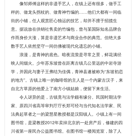
像邹师傅这样的非遗手艺人，在镇上还有很多，做手工
秤的、做龙头拐杖的、做青神竹编的……他们大都有一间临
街的小铺，任人观赏匠心独运的技艺，却并不擅于招揽生
意。据说放在供销社售卖的竹编包，曾与某国际知名品牌合
作而身价大涨，算是非遗艺术与商业合作的典范。但绝大多
数手艺人依然坚守一间仿佛被现代化遗忘的小铺。
浪漫，是青神的底色。暗夜流萤是寻常之景，鲜花满径
映人间烟火。少年苏东坡曾在距离古镇几公里远的中岩寺游
学，并因此与妻子王弗结为佳偶，青神县遂被称为“东坡初恋
的地方”。古镇上唯一的咖啡馆的主人是一个内蒙古汉子，来
自北方草原的他爱上了南方小镇姑娘，便留下来生活。
令人讶异的是，古镇竟与法学颇有缘分。民国时期法学
家、原四川省高等审判厅厅长郑可经与当代知名法学家、民
法典起草者之一的梁慧星教授都是汉阳镇人。小镇上有一间
图书馆，是梁教授2012年卖掉北京的一处房产后，修建的四
川省第一座民办公益图书馆。在图书馆一楼阅览室，除了人