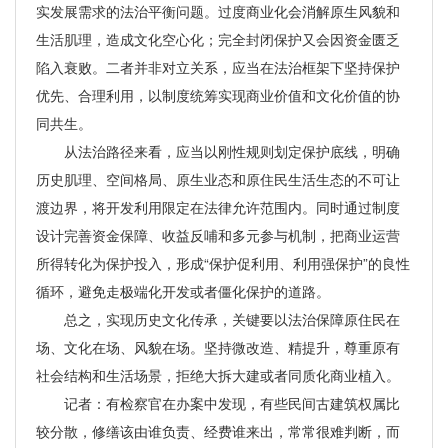
实发展需求的法治平衡问题。过度商业化会消解原生风貌和
生活肌理，造成文化空心化；完全封闭保护又会因资金匮乏
陷入衰败。二者并非对立关系，应当在法治框架下坚持保护
优先、合理利用，以制度统筹实现商业价值和文化价值的协
同共生。
从法治路径来看，应当以刚性规则划定保护底线，明确
历史肌理、空间格局、原生业态和原住民生活生态的不可让
渡边界，将开发利用限定在法律允许范围内。同时通过制度
设计完善资金保障、收益反哺和多元参与机制，把商业运营
所得转化为保护投入，形成“保护促利用、利用强保护”的良性
循环，避免走极端化开发或者僵化保护的道路。
总之，实现历史文化传承，关键要以法治保障原住民在
场、文化在场、风貌在场。坚持微改造、精提升，尊重原有
社会结构和生活场景，拒绝大拆大建或者同质化商业植入。
记者：有检察官在办案中发现，有些民间古建筑权属比
较分散，修缮该由谁负责、经费谁来出，常常很难判断，而