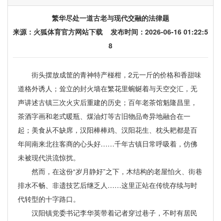
繁华尽处一道古老与现代交融的法律题
来源：
火狐体育官方网站下载
发布时间：2026-06-16 01:22:5
8
街头摆放成筐的青神特产椪柑，2元一斤的价格和香甜味
道格外诱人；耸立的封火墙在繁花里蜿蜒着与天空交汇，无
声讲述古镇三次火灾后重建的历史；百年老茶馆魁隆昌里，
茶酒字画和老式暖瓶、煤油灯等古旧物品奇异地融合在一
起；美食从不缺席，汉阳棒棒鸡、汉阳花生、枕头耙都是百
年间南来北往客商的心头好……千年古镇日常呼吸着，仿佛
未被现代洪流惊扰。
然而，在这份“岁月静好”之下，木结构的老屋怕火、街巷
排水不畅、非遗技艺后继乏人……这里正站在传统存续与时
代转型的十字路口。
汉阳镇党委书记李华英带着记者穿过巷子，不时有居民