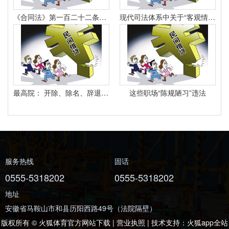
《合同法》第一百二十二条规定：“因当事人一方的违约行为侵害对方人身、财产权益的受损害方有权选择依照本法要求其承担违约责任或者依照其他法律要求其承担侵权责任。
现代司法体系中关于“客观情况出现重大变化”的法律规定有哪些
最高院： 开除、除名、辞退与解除劳动合同之间有什么区别？
这些职场“陈规陋习”违法
服务热线
固话
0555-5318202
0555-5318202
地址
安徽省马鞍山市和县历阳西路49号（法院隔壁）
版权所有 © 火狐体育官方网站下载 | 营业执照 | 技术支持：
火狐app全站