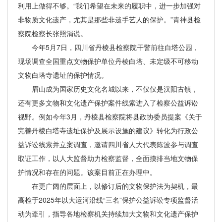
利用上做得不够。“我们希望在未来的履职中，进一步加强对
非物质文化遗产，尤其是那些非遗手艺人的保护。”青神县检
察院检察长张照涓说。
今年5月7日，四川省丹棱县检察院干警前往白塔公园，
现场调查全国重点文物保护单位丹棱白塔、未定级不可移动
文物白塔寺遗址的保护情况。
眉山成为国家历史文化名城以来，不仅仅是汉阳古镇，
还有更多文物和文化遗产保护案件线索进入了检察公益诉讼
视野。例如今年3月，丹棱县检察院将县政协委员提案《关于
完善丹棱白塔寺遗址保护及展示设施的建议》转化为行政公
益诉讼线索并立案调查，邀请四川省人大代表陈波参与调查
取证工作，以人大监督助力检察监督，全面摸排当地文物保
护情况和存在的问题。该案目前正在办理中。
在更广阔的层面上，以修订后的文物保护法为契机，最
高检于2025年以大运河沿线“三名”保护公益诉讼专项监督活
动为牵引，指导各地检察机关持续加大文物和文化遗产保护