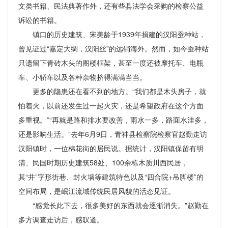
文类书籍、民法典著作外，还有些县法学会采购的检察公益
诉讼的书籍。
镇口的历史建筑、宋美龄于1939年捐建的汉阳蚕种站，
曾见证过“嘉定大绸，汉阳丝”的远销海外。然而，如今蚕种站
只遗留下青砖木头的阁楼框架，甚至一度还被摩托车、电瓶
车、小轿车以及各种杂物挤得满满当当。
更多的隐患还在看不到的地方。“我们都是木头房子，就
怕着火，以前还发生过一起火灾，还是希望政府在这个方面
多重视。”“再就是路和排水要改善，雨水一多，路面水洼多，
还是影响生活。”去年6月9日，青神县检察院检察官赵勤走访
汉阳镇时，一位棉花街的居民说。据统计，汉阳镇保留有明
清、民国时期历史建筑58处、100余栋木质川西民居，
其“井”字形街巷、封火墙等建筑特色以及“四合院+吊脚楼”的
空间布局，是岷江流域传统民居风貌的活态见证。
“感觉长此下去，很多美好的东西就会逐渐消失。”赵勤在
多方调查走访后，感叹道。