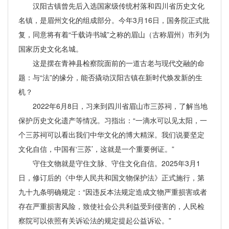
汉阳古镇曾先后入选国家级传统村落和四川省历史文化
名镇，是眉州文化的组成部分。今年3月16日，国务院正式批
复，同意将有着“千载诗书城”之称的眉山（古称眉州）市列为
国家历史文化名城。
这是摆在青神县检察院面前的一道古老与现代交融的命
题：与“法”的缘分，能否撬动汉阳古镇在新时代焕发新的生
机？
2022年6月8日，习来到四川省眉山市三苏祠，了解当地
保护历史文化遗产等情况。习指出：“一滴水可以见太阳，一
个三苏祠可以看出我们中华文化的博大精深。我们说要坚定
文化自信，中国有‘三苏’，这就是一个重要例证。”
守住文物就是守住文脉、守住文化自信。2025年3月1
日，修订后的《中华人民共和国文物保护法》正式施行，第
九十九条明确规定：“因违反本法规定造成文物严重损害或者
存在严重损害风险，致使社会公共利益受到侵害的，人民检
察院可以依照有关诉讼法的规定提起公益诉讼。”