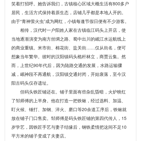
笑着打招呼。她告诉我们，古镇核心区域大概生活有800多户
居民，生活方式保持着原生态，店铺几乎都是本地人开的。
由于“青神萤火虫”成为网红，小镇每逢节假日便有不少游客。
相传，汉代时一户阳姓人家在古镇临江码头上开店，使
当地逐渐演变为南方丝绸之路、蜀中出川的岷江水运航线上
的商业重镇。米市街、棉花街、盐关街……仅从街名，便可
想象当年繁华。彼时的汉阳镇码头桅杆林立，商贾云集。然
而，上世纪90年代后，因为陆路交通的发展，水路运输骤
减，岷神段不再通航，汉阳镇交通封闭，开始衰落，至今汉
阳古码头仅存遗址。
但码头铁匠铺还在。铺子里面有些杂乱昏暗，火炉映红
了邹师傅的上半身。他在打造一把铁锹，经过选料、加温、
盯火候、锤打、加钢、淬火、磨口等20余道工序后，铁锹就
放在铺子门口售卖。邹师傅是码头铁匠铺的第四代传人，15
岁学艺，因铁匠手艺与妻子结缘后，钢铁柔情把这间不足10
平方米的铺子变成了夫妻店。