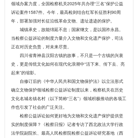
领域办案力度，全国检察机关2025年共办理“三名”保护公益
诉讼案件1587件。今年，最高检则结合红军长征胜利90周
年，部署加强对长征沿线革命文物、遗址遗迹的保护。
城镇承史，故能绵延不息；国家继文，是以国祚永昌。
当检察公益诉讼的制度力量介入文物和文化遗产保护，司法
正在对历史负责，对未来尽责。
四川省青神县汉阳古镇的故事，不只是一个古镇的兴衰
史，更是传统文化如何在现代化浪潮中“活下来、传下去、亮
起来”的缩影。
自修订后的《中华人民共和国文物保护法》以立法形式
确立文物保护领域检察公益诉讼制度以来，检察机关在历史
文化名城名镇名村（以下简称“三名”）领域积极推动的各项工
作也引发了社会的广泛关注。
检察公益诉讼如何更好地为文物和文化遗产保护提供坚
实的制度保障？《检察日报》记者专访了西北政法大学行政
法学院副院长、最高人民检察院检察公益诉讼研究基地（西