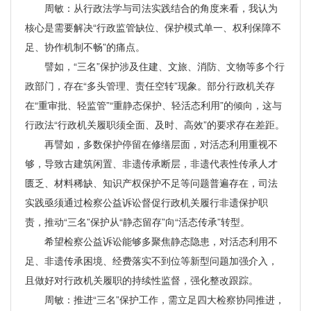
周敏：从行政法学与司法实践结合的角度来看，我认为
核心是需要解决“行政监管缺位、保护模式单一、权利保障不
足、协作机制不畅”的痛点。
譬如，“三名”保护涉及住建、文旅、消防、文物等多个行
政部门，存在“多头管理、责任空转”现象。部分行政机关存
在“重审批、轻监管”“重静态保护、轻活态利用”的倾向，这与
行政法“行政机关履职须全面、及时、高效”的要求存在差距。
再譬如，多数保护停留在修缮层面，对活态利用重视不
够，导致古建筑闲置、非遗传承断层，非遗代表性传承人才
匮乏、材料稀缺、知识产权保护不足等问题普遍存在，司法
实践亟须通过检察公益诉讼督促行政机关履行非遗保护职
责，推动“三名”保护从“静态留存”向“活态传承”转型。
希望检察公益诉讼能够多聚焦静态隐患，对活态利用不
足、非遗传承困境、经费落实不到位等新型问题加强介入，
且做好对行政机关履职的持续性监督，强化整改跟踪。
周敏：推进“三名”保护工作，需立足四大检察协同推进，