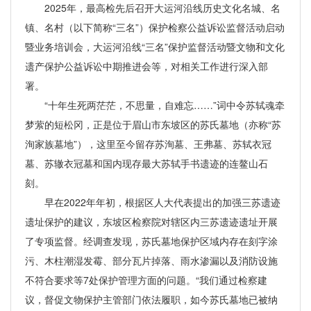
2025年，最高检先后召开大运河沿线历史文化名城、名
镇、名村（以下简称“三名”）保护检察公益诉讼监督活动启动
暨业务培训会，大运河沿线“三名”保护监督活动暨文物和文化
遗产保护公益诉讼中期推进会等，对相关工作进行深入部
署。
“十年生死两茫茫，不思量，自难忘……”词中令苏轼魂牵
梦萦的短松冈，正是位于眉山市东坡区的苏氏墓地（亦称“苏
洵家族墓地”），这里至今留存苏洵墓、王弗墓、苏轼衣冠
墓、苏辙衣冠墓和国内现存最大苏轼手书遗迹的连鳌山石
刻。
早在2022年年初，根据区人大代表提出的加强三苏遗迹
遗址保护的建议，东坡区检察院对辖区内三苏遗迹遗址开展
了专项监督。经调查发现，苏氏墓地保护区域内存在刻字涂
污、木柱潮湿发霉、部分瓦片掉落、雨水渗漏以及消防设施
不符合要求等7处保护管理方面的问题。“我们通过检察建
议，督促文物保护主管部门依法履职，如今苏氏墓地已被纳