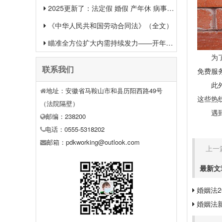
2025更新了：法定假 婚假 产年休 病事假等26类规定和待遇一览
《中华人民共和国劳动合同法》（全文）
瞄准全方位扩大内需持续发力——开年中国经济一线观察之一
为了保
联系我们
免费服
此外，
地址：安徽省马鞍山市和县历阳西路49号
这些热
（法院隔壁）
遇到法
邮编：238200
电话：0555-5318202
邮箱：pdkworking@outlook.com
上一
最新文
婚姻法2
婚姻法