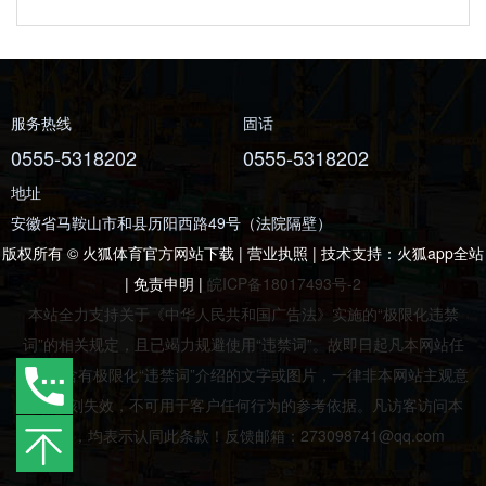
服务热线
固话
0555-5318202
0555-5318202
地址
安徽省马鞍山市和县历阳西路49号（法院隔壁）
版权所有 © 火狐体育官方网站下载 | 营业执照 | 技术支持：
火狐app全站
|
免责申明
|
皖ICP备18017493号-2
本站全力支持关于《中华人民共和国广告法》实施的“极限化违禁
词”的相关规定，且已竭力规避使用“违禁词”。故即日起凡本网站任
意页面含有极限化“违禁词”介绍的文字或图片，一律非本网站主观意
愿并即刻失效，不可用于客户任何行为的参考依据。凡访客访问本
网站，均表示认同此条款！反馈邮箱：273098741@qq.com