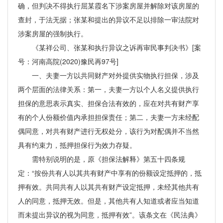
确，但判决不得执行屈某霞名下涉案房屋并解除对该房屋的
查封，于法无据；张某和提出的异议不足以排除一审法院对
涉案房屋的强制执行。
《某祥公司、张某和执行异议之诉再审民事判决书》[案
号：河南高院(2020)豫民再97号]
一、夫妻一方以共同财产对外提供实物执行担保，涉及
两个层面的法律关系：第一，夫妻一方以个人名义提供执行
担保的意思表示真实、担保合法有效的，应在对共有财产享
有的个人份额价值内承担担保责任；第二，夫妻一方未经配
偶同意，对共有财产进行无权处分，该行为对配偶并不当然
具有约束力，抵押担保行为效力存疑。
需特别说明的是，原《担保法解释》第五十四条规
定：“按份共有人以其共有财产中享有的份额设定抵押的，抵
押有效。共同共有人以其共有财产设定抵押，未经其他共有
人的同意，抵押无效。但是，其他共有人知道或者应当知道
而未提出异议的视为同意，抵押有效”。该条文在《民法典》