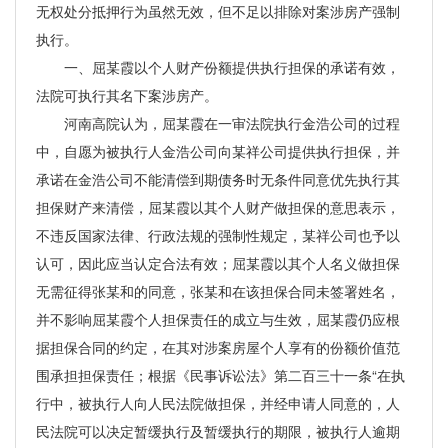
无权处分抵押行为虽然无效，但不足以排除对案涉房产强制
执行。
一、屈某霞以个人财产份额提供执行担保的承诺有效，
法院可执行其名下案涉房产。
河南高院认为，屈某霞在一审法院执行金浩公司的过程
中，自愿为被执行人金浩公司向某祥公司提供执行担保，并
承诺在金浩公司不能清偿到期债务时无条件同意优先执行其
担保财产来清偿，屈某霞以其个人财产做担保的意思表示，
不违反国家法律、行政法规的强制性规定，某祥公司也予以
认可，因此应当认定合法有效；屈某霞以其个人名义做担保
无需征得张某和的同意，张某和在该担保合同未签署姓名，
并不影响屈某霞个人担保责任的成立与生效，屈某霞仍应根
据担保合同的约定，在其对涉案房屋个人享有的份额价值范
围承担担保责任；根据《民事诉讼法》第二百三十一条“在执
行中，被执行人向人民法院做担保，并经申请人同意的，人
民法院可以决定暂缓执行及暂缓执行的期限，被执行人逾期