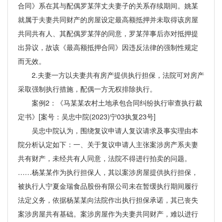
合同》系在其与配偶罗某萍丈夫妻子的关系存续期间。姚某
就属于夫妻共同财产的房屋设定最高额抵押并未取得该房屋
共同共有人、其配偶罗某萍的同意，罗某萍事后亦对抵押提
出异议，故该《最高额抵押合同》因违反法律的强制性规定
而无效。
2.夫妻一方以夫妻共有房产提供执行担保，法院可对房产
采取强制执行措施，配偶一方无权排除执行。
案例2：《马某某农村土地承包合同纠纷执行审查执行裁
定书》[案号：吴忠中院(2023)宁03执复23号]
吴忠中院认为，围绕复议申请人复议请求及事实理由本
院分析认定如下：一、关于复议申请人主张案涉房产系夫妻
共有财产，未经共有人同意，法院不得进行拍卖的问题。
……杨某某作为执行担保人，其以案涉房屋提供执行担保，
被执行人宁夏金瑞食品股份有限公司未在暂缓执行期间履行
法定义务，依据杨某某向法院作出执行担保承诺，其已丧失
案涉房屋共有基础。案涉房屋作为夫妻共同财产，难以进行