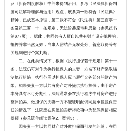
及《担保制度解释》中并未得到沿用。参考《民法典担保制
度司法解释理解与适用》观点，该条第一款符合《民法典》
精神，已成基本原理，第二款不符合《民法典》第三百零一
条及第三百一十一条规定，无法沿袭原审判思路（参见该书
第677页）。据此，共同共有人擅自以共有财产设定抵押的，
抵押并非当然无效，当事人需结合无权处分、善意取得等有
关规则进行个案判断。
二、在此类情况下，根据《执行担保若干规定》第十一
条，法院仍可对作为执行担保人的夫妻一方名下财产采取强
制执行措施，执行范围以担保人应当履行义务部分的财产为
限。如果夫妻一方以共有房产对外提供执行担保，由于房产
本身具有不可分割性，法院通常会在执行程序中对房产进行
整体拍卖。做担保的夫妻一方不能证明配偶同意承担担保责
任的情况下，法院应在房屋拍卖所得款项中为配偶保留相应
份额（参见延伸阅读案例2、案例3）。
因夫妻一方以共同财产对外做担保而引发的纠纷，在司