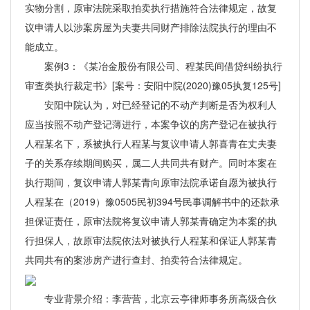
实物分割，原审法院采取拍卖执行措施符合法律规定，故复
议申请人以涉案房屋为夫妻共同财产排除法院执行的理由不
能成立。
案例3：《某冶金股份有限公司、程某民间借贷纠纷执行
审查类执行裁定书》[案号：安阳中院(2020)豫05执复125号]
安阳中院认为，对已经登记的不动产判断是否为权利人
应当按照不动产登记薄进行，本案争议的房产登记在被执行
人程某名下，系被执行人程某与复议申请人郭喜青在丈夫妻
子的关系存续期间购买，属二人共同共有财产。同时本案在
执行期间，复议申请人郭某青向原审法院承诺自愿为被执行
人程某在（2019）豫0505民初394号民事调解书中的还款承
担保证责任，原审法院将复议申请人郭某青确定为本案的执
行担保人，故原审法院依法对被执行人程某和保证人郭某青
共同共有的案涉房产进行查封、拍卖符合法律规定。
专业背景介绍：李营营，北京云亭律师事务所高级合伙