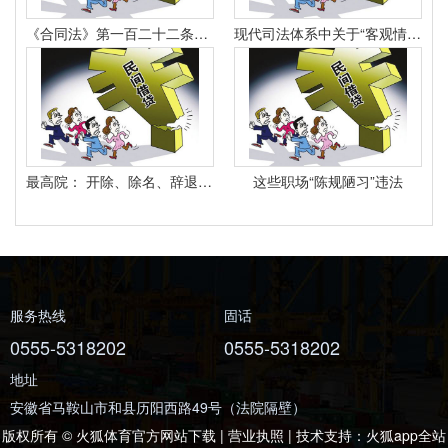
《合同法》第一百二十二条规定：“因当事人一方的违约行为侵害对方人身、财产权益的受损害方有权选择依照本法要求其承担违约责任或者依照其他法律要求其承担侵权责任。
现代司法体系中关于“客观情况出现重大变化”的法律规定有哪些
最高院： 开除、除名、辞退与解除劳动合同之间有什么区别？
这些职场“陈规陋习”违法
服务热线
固话
0555-5318202
0555-5318202
地址
安徽省马鞍山市和县历阳西路49号（法院隔壁）
版权所有 © 火狐体育官方网站下载 | 营业执照 | 技术支持：
火狐app全站