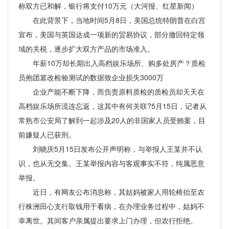
称双方已和解，银行将支付10万元（大河报、红星新闻）
在此背景下，当地时间5月8日，美国总统特朗普在白宫
宣布，美国与英国达成一项新的贸易协议，部分撤回特定领
域的关税，逐步扩大双方产品的市场准入。
年薪10万却长期出入高档娱乐场所、购多处房产？质检
员抱团篡改检验测试的数据致企业损失3000万
企业产能不断下降，而负责原料质检的质检员却天天在
高档娱乐场所流连忘返，这其中有何关联?5月15日，记者从
常熟市公安局了解到一起涉及20人的非国家人员受贿案，目
前嫌疑人已获刑。
刘晓庆5月15日发布公开声明称，与举报人王某并不认
识，也从无交集。王某举报内容与客观事实不符，纯属恶意
举报。
近日，有网友公布消息称，其姑妈被家人用轮椅抬至农
行株洲田心支行取钱用于看病，在办理业务过程中，姑妈不
幸离世。其间客户亲属提出要求上门办理，但农行拒绝。