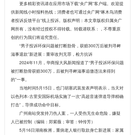
更多精彩资讯请在应用市场下载“央广网”客户端。欢迎提
供新闻线小时报料热线；消费者也可通过央广网“啄木鸟消费
者投诉反馈平台”线上投诉。版权声明：本文章版权归属央广
网所有，没有经过授权不得转载。转载请联系：，不尊重原
创的行为我们将追究责任。
“男子投诉环保问题被打断肋骨，获赔300万后被判寻衅
滋事退款”新进展：重审改判无罪，检方抗诉
2024年11月，华商报大风新闻报道了“男子投诉环保问题
被打断肋骨获赔300万，后被判寻衅滋事追缴违法来得到
的”一事。
当地时间5月15日，也门胡塞武装发表声明表示，当天对
以色列本-古里安国际机场实施了一次“高超音速弹道导弹精确
打击”，导弹成功命中目标。
广州南站突发持刀伤人案，一人受伤无生命危险，嫌疑
人已被控制（编辑：郑紫薇；审签：钟传芳）
5月16日湖南株洲，重病老人银行取款身亡新进展：家属