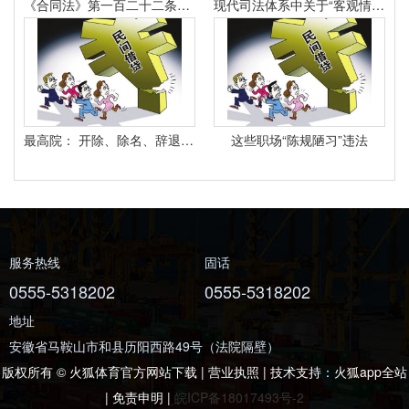
《合同法》第一百二十二条规定：“因当事人一方的违约行为侵害对方人身、财产权益的受损害方有权选择依照本法要求其承担违约责任或者依照其他法律要求其承担侵权责任。
现代司法体系中关于“客观情况出现重大变化”的法律规定有哪些
最高院： 开除、除名、辞退与解除劳动合同之间有什么区别？
这些职场“陈规陋习”违法
服务热线
固话
0555-5318202
0555-5318202
地址
安徽省马鞍山市和县历阳西路49号（法院隔壁）
版权所有 © 火狐体育官方网站下载 | 营业执照 | 技术支持：
火狐app全站
|
免责申明
|
皖ICP备18017493号-2