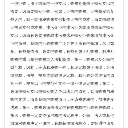
一般征收，用于国家的一般支出；收费则是由于特别支出的
需要，因而要特别征收。例如，证照的收费。证照是发给某
些人的，就不能用税收来支付制作证照的成本，而要由取得
证照者支付成本费。排污企业的排污行为将造成国家的特别
支出，因而有必要用收取排污费这种特别征收来增加排污企
业的负担。我国的行政收费广泛存在于所有的领域，名目繁
多。有些是依法、必要的收费，有些则属于乱收费。解决乱
收费的重点是把收费纳入法制轨道。第一，收费涉及公民的
财产权，因此，应该和税收一样，其设定权属于法律，经法
律授权，法规、规章才能取得设定权。和行政处罚遵循的原
则一样，规章以下的规范性文件一律不得设定收费；第二，
必须按特别支出由特别收入予以满足的原则，划清收费与税
收的界线，清查我国的收费项目，应该费改税的，加快改变
进程；第三，收费必须由法定的有收费权的行政机关收取；
第四，收费一定要遵循严格的法定程序。公民、法人或其他
组织对收费决定不服的，有权获得司法救济，要畅通申请复