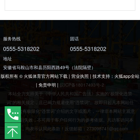
服务热线
固话
0555-5318202
0555-5318202
地址
安徽省马鞍山市和县历阳西路49号（法院隔壁）
版权所有 © 火狐体育官方网站下载 | 营业执照 | 技术支持：
火狐app全站
|
免责申明
|
皖ICP备18017493号-2
本站全力支持关于《中华人民共和国广告法》实施的“极限化违禁
词”的相关规定，且已竭力规避使用“违禁词”。故即日起凡本网站任
意页面含有极限化“违禁词”介绍的文字或图片，一律非本网站主观意
愿并即刻失效，不可用于客户任何行为的参考依据。凡访客访问本
网站，均表示认同此条款！反馈邮箱：273098741@qq.com