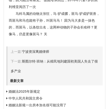
利维亚阅历了一次
马科马属的动物太张狂，马-驴成骡，斑马-驴成驴斑兽，
而斑马和马也能有子孙，叫斑马马！ 因为马大多是一抹色
的，而斑马，以条纹出名，这两种动物的子孙会长啥样？更
像马，仍是更像斑马？ 关
上一篇:
宁波资深离婚律师
下一篇:
斯图尔特·班纳：从殖民地到建国初美国人失去了很
多产业
最新文章
婚姻法2025年新规定
中华人民共和国主席令
婚姻法新规一出房本加名很可能没用了