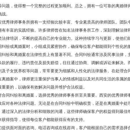
等问题，使得整一个完整的过程更加顺利。总之，拥有一位可靠的离婚律
挑战。
秀律师事务所拥有一支经验比较丰富、专业素质高的律师团队。团队中
拥有丰富的实践经验。许多律师曾在知名法律事务所工作，深刻理解法律
类法律培训，不断的提高自己的专业能力。这种持续学习与更新，使他们
同纠纷或离婚案时，小组成员紧密协作，确保每位客户都能得到个性化的
纷和离婚案在法律性质上有显著不同。合同纠纷通常涉及民事法律，主
条款的履行、违约责任及损失赔偿，往往通过协商、调解或诉讼来解决。
割及子女抚养权等问题，常常要更为细腻和人性化的法律服务。在处理合
在离婚案中，律师更注重保护当事人的情感利益以及对共同生活的亲属的
最重要的，以确保有效解决问题并维护合法权益。
同纠纷和离婚案，选择优秀的律师事务所至关重要。西安的优秀律师事
效应对各种法律问题。无论是在合同纠纷中明确权责，还是在离婚案中处
。通过深入的法律分析和细致的沟通，这些律师确保客户的权益得到最佳
来获得指导，使得每位客户都能获得应有的支持。
供面对面的咨询、电话咨询或在线咨询，客户能根据自己的需求选择