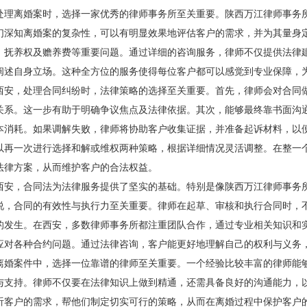
离婚案时，选择一家优秀的律师事务所至关重要。陕西万江律师事务所
们深知离婚案的复杂性，可以有明显效果地评估客户的需求，并为其量身
、抚养权及赡养费等重要问题。通过详细的咨询服务，律师不仅提供法律
阐述自身立场。这种全方位的服务使得每位客户都可以感觉到专业保障，
，处理合同纠纷时，法律策略的选择至关重要。首先，律师会对合同做
关系。这一步有助于明确争议焦点及法律依据。其次，能够最终靠书面沟
本消耗。如果调解失败，律师将协助客户收集证据，并准备起诉材料，以
以再一次进行选择和解或维权两种策略，根据详细情况灵活调整。在整一
法律方案，从而维护客户的合法权益。
，合同法为法律服务提供了坚实的基础。特别是像陕西万江律师事务所
说，合同的有效性与执行力至关重要。律师在起草、审核和执行合同时，
的发生。在西安，多数律师事务所都注重团队合作，通过专业相关知识和
应对各种合约问题。通过法律咨询，客户能更好地理解自己的权利与义务
案件中，选择一位靠谱的律师至关重要。一个经验比较丰富的律师能够
与支持。律师不仅要在法律知识上做到精通，还需具备良好的沟通能力，
听客户的需求，帮他们制定切实可行的策略，从而在离婚过程中保护客户