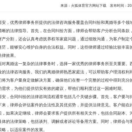
来源：
火狐体育官方网站下载
发布时间：2026-0
，优秀律师事务所提供的法律咨询服务覆盖合同纠纷和离婚等多个领域
清晰的法律指导。首先，在合同纠纷方面，律师会帮助客户分析合同条款
财产分割，还会认真考虑抚养权等家庭问题，通过细致沟通，为客户制定
迷茫，能够安心维护自身的合法权益。同时，这些律师通过经验比较丰富
法律效果。
离婚这一复杂的法律事务时，选择一家优秀的律师事务所至关重要。西
业的法律咨询服务。我们的离婚律师熟悉家庭法，可以帮助客户理清权利
们将为客户量身定做解决方案，确保他们在整一个完整的过程中得到充分
的需求，为他们提供切实有效的建议，帮他们顺利度过这一困难时期。
，合同纠纷的法律咨询流程通常包括几个关键步骤。首先，客户要与律
下来，律师会评估案件的合法性及其优劣势，并提供法律意见。客户能在
如果决定继续，律师会要求客户提供所有相关文件，包括合同副本、沟
具体的法律策略，包括谈判、调解或者诉讼等备用方案。同时，律师会与
策略，以适应案件的发展。