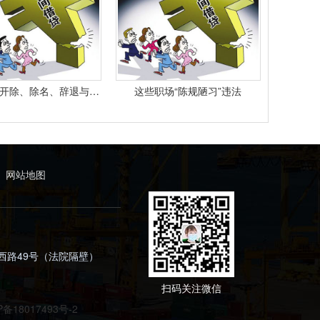
最高院： 开除、除名、辞退与解除劳动合同之间有什么区别？
这些职场“陈规陋习”违法
网站地图
西路49号（法院隔壁）
扫码关注微信
P备18017493号-2