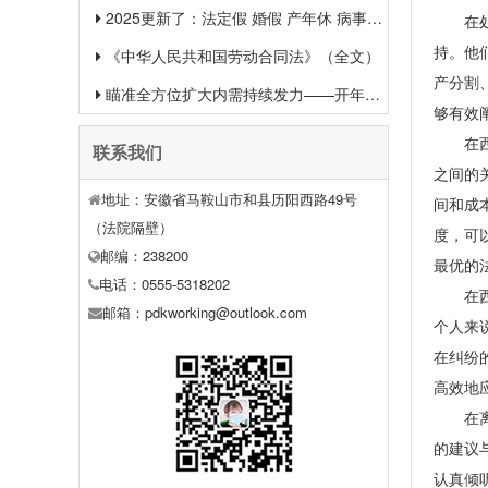
2025更新了：法定假 婚假 产年休 病事假等26类规定和待遇一览
在处理
持。他
《中华人民共和国劳动合同法》（全文）
产分割
瞄准全方位扩大内需持续发力——开年中国经济一线观察之一
够有效
在西安
联系我们
之间的
地址：安徽省马鞍山市和县历阳西路49号
间和成
（法院隔壁）
度，可
邮编：238200
最优的
电话：0555-5318202
在西安
邮箱：pdkworking@outlook.com
个人来
在纠纷
高效地
在离婚
的建议
认真倾