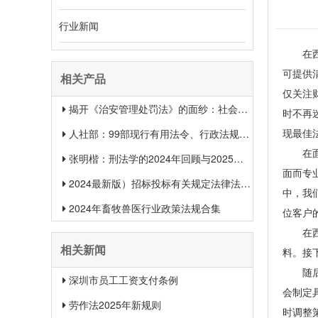
行业新闻
在西安
可提供
相关产品
仅关注
揭开《治安管理处罚法》的面纱：社会治安权威指南
时不再
现最佳
人社部：99部现行有用法令、行政法规、规章汇总（2025年1月更新）
在面对
张明楷：刑法学的2024年回顾与2025年展望
面而专
2024最新版）招标投标有关规定法律法规汇总＋适用范围 【收藏】
中，我
2024年畜牧兽医行业政策法规合集
位客户
在西安
相关新闻
料。接
随后，
深圳市员工工资支付条例
会制定
劳作法2025年新规则
时调整