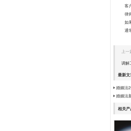
客户要
律师费
如果协
通常会
上一
调解
最新文
婚姻法2
婚姻法
相关产