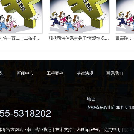
《合同法》第一百二十二条规定：“因当事人一方的违约行为侵害对方人身、财产权益的受损害方有权选择依照本法要求其承担违约责任或者依照其他法律要求其承担侵权责任。
现代司法体系中关于“客观情况出现重大变化”的法律规定有哪些
队
新闻中心
工程案例
法律法规
联系我们
地址
安徽省马鞍山市和县历阳
55-5318202
体育官方网站下载 | 营业执照 | 技术支持：
火狐app全站
|
免责申明
|
皖IC