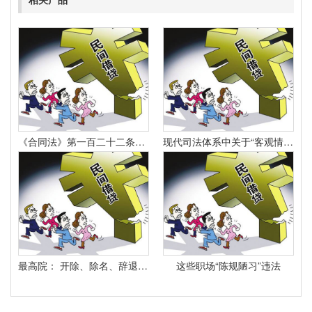
《合同法》第一百二十二条规定：“因当事人一方的违约行为侵害对方人身、财产权益的受损害方有权选择依照本法要求其承担违约责任或者依照其他法律要求其承担侵权责任。
现代司法体系中关于“客观情况出现重大变化”的法律规定有哪些
最高院： 开除、除名、辞退与解除劳动合同之间有什么区别？
这些职场“陈规陋习”违法