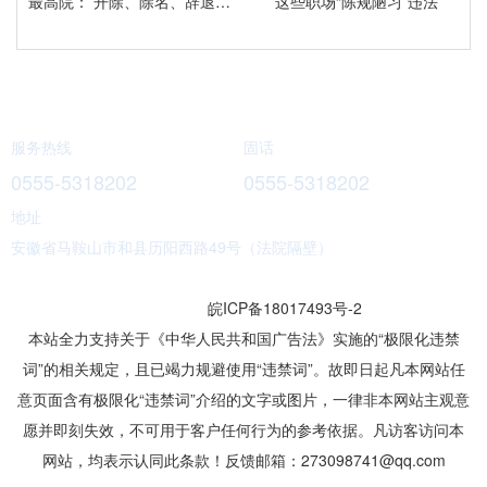
最高院： 开除、除名、辞退与解除劳动合同之间有什么区别？
这些职场“陈规陋习”违法
服务热线
固话
0555-5318202
0555-5318202
地址
安徽省马鞍山市和县历阳西路49号（法院隔壁）
版权所有 © 火狐体育官方网站下载 | 营业执照 | 技术支持：
火狐app全站
|
免责申明
|
皖ICP备18017493号-2
本站全力支持关于《中华人民共和国广告法》实施的“极限化违禁
词”的相关规定，且已竭力规避使用“违禁词”。故即日起凡本网站任
意页面含有极限化“违禁词”介绍的文字或图片，一律非本网站主观意
愿并即刻失效，不可用于客户任何行为的参考依据。凡访客访问本
网站，均表示认同此条款！反馈邮箱：273098741@qq.com