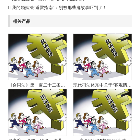
我的婚姻法“避雷指南”：别被那些鬼故事吓到了！
相关产品
《合同法》第一百二十二条规定：“因当事人一方的违约行为侵害对方人身、财产权益的受损害方有权选择依照本法要求其承担违约责任或者依照其他法律要求其承担侵权责任。
现代司法体系中关于“客观情况出现重大变化”的法律规定有哪些