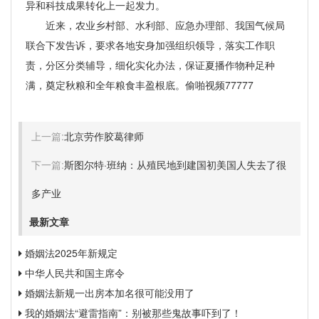
异和科技成果转化上一起发力。
近来，农业乡村部、水利部、应急办理部、我国气候局
联合下发告诉，要求各地安身加强组织领导，落实工作职
责，分区分类辅导，细化实化办法，保证夏播作物种足种
满，奠定秋粮和全年粮食丰盈根底。偷啪视频77777
上一篇:
北京劳作胶葛律师
下一篇:
斯图尔特·班纳：从殖民地到建国初美国人失去了很
多产业
最新文章
婚姻法2025年新规定
中华人民共和国主席令
婚姻法新规一出房本加名很可能没用了
我的婚姻法“避雷指南”：别被那些鬼故事吓到了！