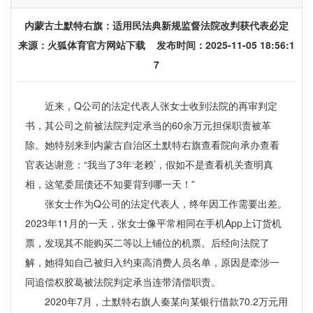
内蒙古土默特右旗：适用民法典新规监督法院改判获代表必定
来源：
火狐体育官方网站下载
发布时间：2025-11-05 18:56:1
7
近来，Q公司的法定代表人张女士收到法院的再审判定
书，其公司之前被法院判定承当的60余万元担保职责被革
除。她特别来到内蒙古自治区土默特右旗查看院向承办查看
官表达谢意：“我当了3年‘老赖’，假如不是查看机关查明真
相，这笔委屈债还不知要背到哪一天！”
张女士作为Q公司的法定代表人，终年因工作需要出差。
2023年11月的一天，张女士像平常相同在手机App上订货机
票，发现其不能购买二等以上铺位的机票。后经向法院了
解，她得知自己被归入约束高消费人员名单，原因是牵涉一
同追偿权胶葛被法院判定承当连带清偿职责。
2020年7月，土默特右旗人秦某向某银行借款70.2万元用