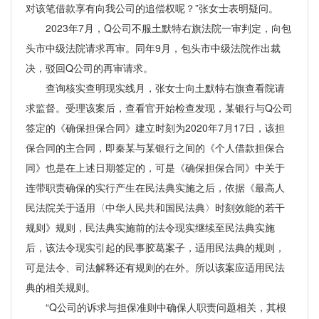
对该笔借款享有向我公司的追偿权呢？”张女士表明疑问。
2023年7月，Q公司不服土默特右旗法院一审判定，向包
头市中级法院请求再审。同年9月，包头市中级法院作出裁
决，驳回Q公司的再审请求。
查询核实查明现实线月，张女士向土默特右旗查看院请
求监督。受理该案后，查看官开始检查发现，某银行与Q公司
签定的《确保担保合同》建立时刻为2020年7月17日，该担
保合同的主合同，即秦某与某银行之间的《个人借款担保合
同》也是在上述日期签定的，可是《确保担保合同》中关于
连带职责确保的实行产生在民法典实施之后，依据《最高人
民法院关于适用〈中华人民共和国民法典〉时刻效能的若干
规则》规则，民法典实施前的法令现实继续至民法典实施
后，该法令现实引起的民事胶葛案子，适用民法典的规则，
可是法令、司法解释还有规则的在外。所以该案应适用民法
典的相关规则。
“Q公司的诉求与担保准则中确保人职责问题相关，其根