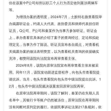
但在该案中P公司却所以职工个人行为否定收到案涉两辆车
等。
为增强办案的透明度，2024年7月，土默特右旗查看院举
办揭露听证会，约请人大代表、政协委员和律师代表担任听
证员，Q公司、P公司和秦某作为当事方参加听证。听证会
上，承办查看官具体的介绍了案子的查询经过、定论和拟处
理定见，当事方作了陈说。听证员宣布各自观点，对查看机
关揭露办案的做法表明赞赏，以为查看机关查询的依据确实
充沛，都赞同该院向法院宣布再审查看主张。
2024年8月，该院向原审法院宣布再审查看主张未被采
用。同年11月，该院发动跟进监督程序，向包头市查看院提
请抗诉。当月，包头市查看院向包头市中级法院提出抗诉。1
2月，包头市中级法院裁决该案发回原审法院再审。
在原审法院再审期间，该院了解到，秦某仍在失期人员
名单中，其银行卡等账户仍然被冻住，原审法院在再审期间
没有间断对原判定的履行。依据民事诉讼法第217条规则，依