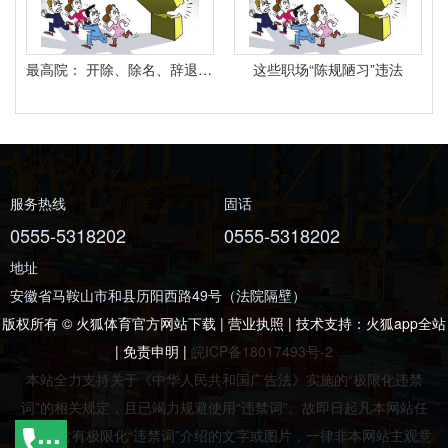
最高院： 开除、除名、辞退与解除劳动合同之间有什么区别？
这些职场“陈规陋习”违法
服务热线
固话
0555-5318202
0555-5318202
地址
安徽省马鞍山市和县历阳西路49号（法院隔壁）
版权所有 © 火狐体育官方网站下载 | 营业执照 | 技术支持：
火狐app全站
|
免责申明
|
皖ICP备18017493号-2
本站全力支持关于《中华人民共和国广告法》实施的“极限化违禁
词”的相关规定，且已竭力规避使用“违禁词”。故即日起凡本网站任
意页面含有极限化“违禁词”介绍的文字或图片，一律非本网站主观意