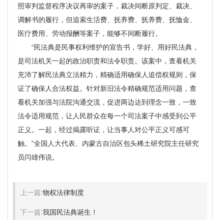
照审判监督程序决议再审的案子，裁决间断原判定、裁决、
调解书的履行，但追索生活费、抚养费、抚养费、抚恤金、
医疗费用、劳动报酬等案子，能够不间断履行。
“民法典是民事权利维护的宣告书，学好、用好民法典，
是司法机关一起的政治职责和法令职责。该案中，查看机关
充沛了解民法典立法精力，精确适用确保人追偿权规则，保
证了确保人合法权益。针对新旧法令精确规范适用问题，查
看机关加强与法院沟通交流，促进两边达到理念一致，一致
法令适用规范，让人民群众在每一个司法案子中感受到公平
正义。一起，经过揭露听证，让当事人对公平正义可感可
触。”全国人大代表、内蒙古自治区包头稀土研究院主任研究
员闫雄伟说。
上一篇:
物权法律制度
下一篇:
我国民法典诞生！