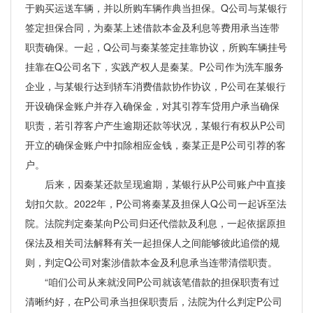
于购买运送车辆，并以所购车辆作典当担保。Q公司与某银行
签定担保合同，为秦某上述借款本金及利息等费用承当连带
职责确保。一起，Q公司与秦某签定挂靠协议，所购车辆挂号
挂靠在Q公司名下，实践产权人是秦某。P公司作为洗车服务
企业，与某银行达到轿车消费借款协作协议，P公司在某银行
开设确保金账户并存入确保金，对其引荐车贷用户承当确保
职责，若引荐客户产生逾期还款等状况，某银行有权从P公司
开立的确保金账户中扣除相应金钱，秦某正是P公司引荐的客
户。
后来，因秦某还款呈现逾期，某银行从P公司账户中直接
划扣欠款。2022年，P公司将秦某及担保人Q公司一起诉至法
院。法院判定秦某向P公司归还代偿款及利息，一起依据原担
保法及相关司法解释有关一起担保人之间能够彼此追偿的规
则，判定Q公司对案涉借款本金及利息承当连带清偿职责。
“咱们公司从来就没同P公司就该笔借款的担保职责有过
清晰约好，在P公司承当担保职责后，法院为什么判定P公司