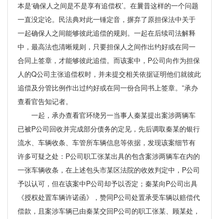
本是‘确保人之间是不是享有追偿权’。在曩昔这样的一个问题
一直没定论。民法典对此一锤定音，摒弃了原担保法中关于
一起确保人之间能够彼此追偿的规则。一起在后续司法解释
中，最高法也清晰规则，只要担保人之间作出约好或在同一
合同上签章，才能够彼此追偿。而该案中，P公司向作为担保
人的Q公司主张追偿权时，并未提交相关依据证明他们就彼此
追偿及分管比例作出过约好或在同一份合同书上签章。”承办
查看官告知记者。
一起，承办查看官环绕另一当事人秦某提出案涉两辆车
已被P公司回收并完成部分债务的定见，先后调取秦某的银行
流水、车辆收条、车管所车辆信息等依据，发现该案细节有
许多可疑之处：P公司职工张某出具的包含案涉两辆车在内的
一张车辆收条，在上述包头市某区法院的收效判定中，P公司
予以认可，但在该案中P公司却予以否定；秦某向P公司出具
《授权处置车辆许诺函》，赞同P公司处置承受车辆以赔偿代
偿款，且案涉车辆已由秦某交回P公司的职工张某、顾某处，