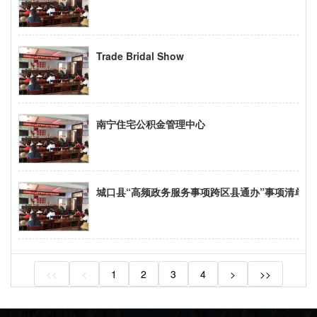
Trade Bridal Show
南宁住宅公积金管理中心
城口县“高频政务服务事项跨区县通办”事项清单
<<
<
1
2
3
4
>
>>