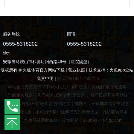
服务热线
固话
0555-5318202
0555-5318202
地址
安徽省马鞍山市和县历阳西路49号（法院隔壁）
版权所有 © 火狐体育官方网站下载 | 营业执照 | 技术支持：
火狐app全站
|
免责申明
|
皖ICP备18017493号-2
本站全力支持关于《中华人民共和国广告法》实施的“极限化违禁
词”的相关规定，且已竭力规避使用“违禁词”。故即日起凡本网站任
意页面含有极限化“违禁词”介绍的文字或图片，一律非本网站主观意
愿并即刻失效，不可用于客户任何行为的参考依据。凡访客访问本
网站，均表示认同此条款！反馈邮箱：273098741@qq.com