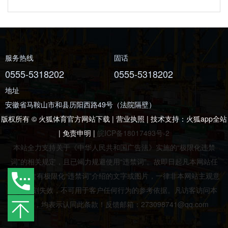
服务热线
固话
0555-5318202
0555-5318202
地址
安徽省马鞍山市和县历阳西路49号（法院隔壁）
版权所有 © 火狐体育官方网站下载 | 营业执照 | 技术支持：
火狐app全站
|
免责申明
|
皖ICP备18017493号-2
本站全力支持关于《中华人民共和国广告法》实施的“极限化违禁
词”的相关规定，且已竭力规避使用“违禁词”。故即日起凡本网站任
意页面含有极限化“违禁词”介绍的文字或图片，一律非本网站主观意
愿并即刻失效，不可用于客户任何行为的参考依据。凡访客访问本
网站，均表示认同此条款！反馈邮箱：273098741@qq.com