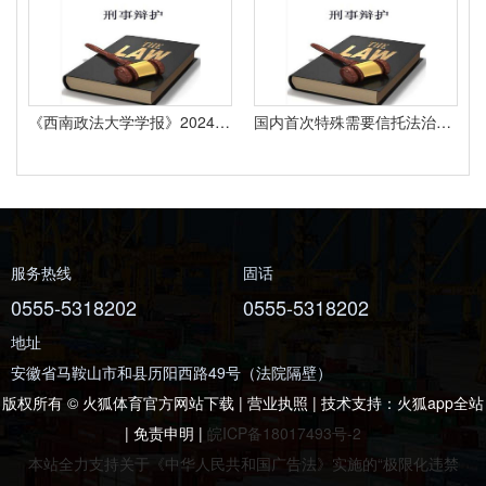
《西南政法大学学报》2024年第6期要目
国内首次特殊需要信托法治研讨会召开：破局特殊群体保障 共商中国特色制度构建路径
服务热线
固话
0555-5318202
0555-5318202
地址
安徽省马鞍山市和县历阳西路49号（法院隔壁）
版权所有 © 火狐体育官方网站下载 | 营业执照 | 技术支持：
火狐app全站
|
免责申明
|
皖ICP备18017493号-2
本站全力支持关于《中华人民共和国广告法》实施的“极限化违禁