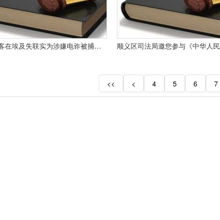
我国女游客在埃及失联实为涉嫌电诈被捕回国后或被持续追责
<<
<
4
5
6
7