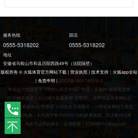
服务热线
固话
0555-5318202
0555-5318202
地址
安徽省马鞍山市和县历阳西路49号（法院隔壁）
版权所有 © 火狐体育官方网站下载 | 营业执照 | 技术支持：
火狐app全站
|
免责申明
|
皖ICP备18017493号-2
本站全力支持关于《中华人民共和国广告法》实施的“极限化违禁
词”的相关规定，且已竭力规避使用“违禁词”。故即日起凡本网站任
意页面含有极限化“违禁词”介绍的文字或图片，一律非本网站主观意
愿并即刻失效，不可用于客户任何行为的参考依据。凡访客访问本
网站，均表示认同此条款！反馈邮箱：273098741@qq.com