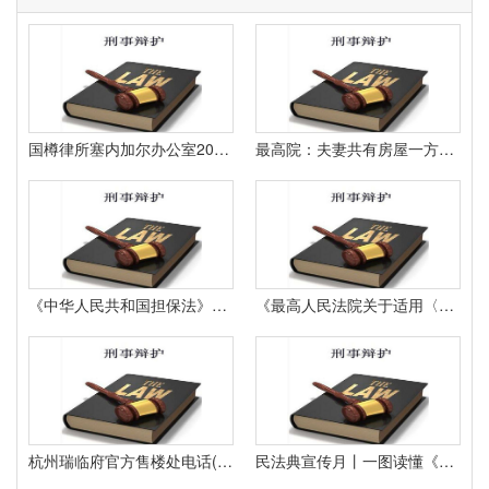
国樽律所塞内加尔办公室2026年收费规范发布——塞内加尔律师费用
最高院：夫妻共有房屋一方未经配偶同意向银行设立抵押的抵押无效银行只能拿四分之一
《中华人民共和国担保法》第二十四条
《最高人民法院关于适用〈中华人民共和国担保法〉若干问题的解释》第七条
杭州瑞临府官方售楼处电话(杭州瑞临府)官方首页网站-营销中心欢迎您-楼盘详情•最新价格-户型图-容积率@2026515售楼处
民法典宣传月丨一图读懂《中华人民共和国民法典》（附100个法律知识点）